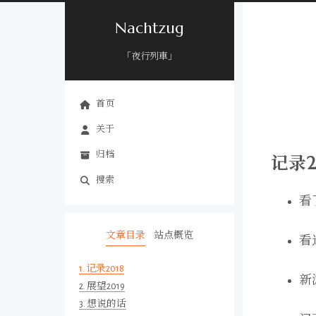
Nachtzug
「夜行列車」
首页
关于
归档
记录2
搜索
看
文章目录
站点概览
看
1.
记录2018
新
2.
展望2019
3.
想说的话