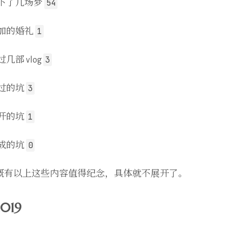
54
下了几场梦
1
加的婚礼
3
过几部 vlog
3
过的坑
1
开的坑
0
成的坑
概有以上这些内容值得纪念，具体就不展开了。
019