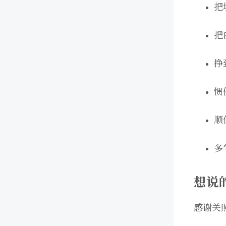
把
把
挣
惯
顺
多
想说
感谢关