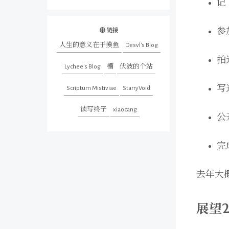
记
参
链接
人生的意义在于摸鱼
Desvl's Blog
拍
Lychee's Blog
槽
伏波的个站
写
Scriptum Mistiviae
StarryVoid
读写终子
xiaocang
公
完
去年大
展望2