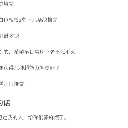
坑填完
白色相簿2剩下几条线推完
到很多钱
例的，希望早日实现不老不死不灭
便获得几种超能力就更好了
学几门语言
的话
照过我的人，给你们添麻烦了。